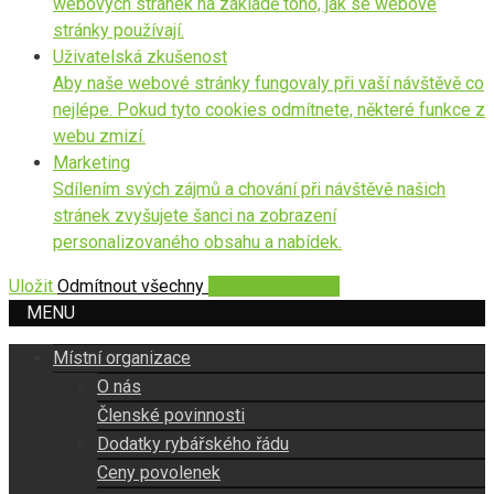
webových stránek na základě toho, jak se webové
stránky používají.
Uživatelská zkušenost
Aby naše webové stránky fungovaly při vaší návštěvě co
nejlépe. Pokud tyto cookies odmítnete, některé funkce z
webu zmizí.
Marketing
Sdílením svých zájmů a chování při návštěvě našich
stránek zvyšujete šanci na zobrazení
personalizovaného obsahu a nabídek.
Uložit
Odmítnout všechny
Přijmout všechny
MENU
Místní organizace
O nás
Členské povinnosti
Dodatky rybářského řádu
Ceny povolenek