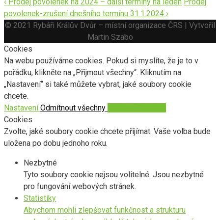
‹
Prodej povolenek na 2024 – další termíny na leden
Prodej
povolenek-zrušení dnešního termínu 31.1.2024
›
© 2021 Rybáři Králův Dvůr – místní organizace ČRS | Vytvořil
Martin Szabo
Cookies
Na webu používáme cookies. Pokud si myslíte, že je to v
pořádku, klikněte na „Přijmout všechny“. Kliknutím na
„Nastavení“ si také můžete vybrat, jaké soubory cookie
chcete.
Nastavení
Odmítnout všechny
Přijmout všechny
Cookies
Zvolte, jaké soubory cookie chcete přijímat. Vaše volba bude
uložena po dobu jednoho roku.
Nezbytné
Tyto soubory cookie nejsou volitelné. Jsou nezbytné
pro fungování webových stránek.
Statistiky
Abychom mohli zlepšovat funkčnost a strukturu