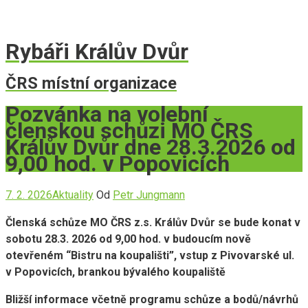
Rybáři Králův Dvůr
ČRS místní organizace
Pozvánka na volební
členskou schůzi MO ČRS
Králův Dvůr dne 28.3.2026 od
9,00 hod. v Popovicích
7. 2. 2026
Aktuality
Od
Petr Jungmann
Členská schůze MO ČRS z.s. Králův Dvůr se bude konat v
sobotu 28.3. 2026 od 9,00 hod. v budoucím nově
otevřeném “Bistru na koupališti”, vstup z Pivovarské ul.
v Popovicích, brankou bývalého koupaliště
Bližší informace včetně programu schůze a bodů/návrhů