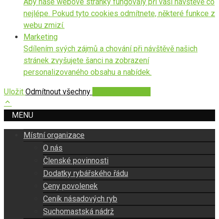
Aby naše webové stránky fungovaly při vaší návštěvě co
nejlépe. Pokud tyto cookies odmítnete, některé funkce z
webu zmizí.
Marketing
Sdílením svých zájmů a chování při návštěvě našich
stránek zvyšujete šanci na zobrazení
personalizovaného obsahu a nabídek.
Uložit
Odmítnout všechny
Přijmout všechny
MENU
Místní organizace
O nás
Členské povinnosti
Dodatky rybářského řádu
Ceny povolenek
Ceník násadových ryb
Suchomastská nádrž