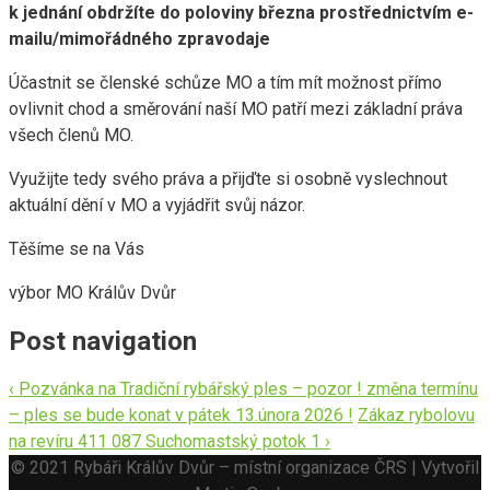
k jednání obdržíte do poloviny března prostřednictvím e-
mailu/mimořádného zpravodaje
Účastnit se členské schůze MO a tím mít možnost přímo
ovlivnit chod a směrování naší MO patří mezi základní práva
všech členů MO.
Využijte tedy svého práva a přijďte si osobně vyslechnout
aktuální dění v MO a vyjádřit svůj názor.
Těšíme se na Vás
výbor MO Králův Dvůr
Post navigation
‹
Pozvánka na Tradiční rybářský ples – pozor ! změna termínu
– ples se bude konat v pátek 13.února 2026 !
Zákaz rybolovu
na revíru 411 087 Suchomastský potok 1
›
© 2021 Rybáři Králův Dvůr – místní organizace ČRS | Vytvořil